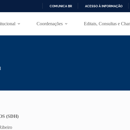
COMUNICA BR
ACESSO À INFORMAÇÃO
I
R
itucional
Coordenações
Editais, Consultas e Cha
P
A
R
A
O
C
O
N
T
l
E
Ú
D
O
S (SDH)
Ribeiro